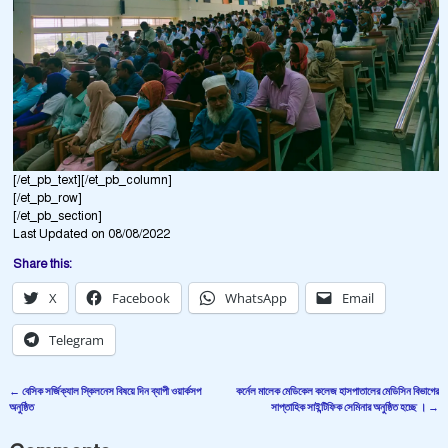
[/et_pb_text][/et_pb_column]
[/et_pb_row]
[/et_pb_section]
Last Updated on 08/08/2022
Share this:
X
Facebook
WhatsApp
Email
Telegram
←
বেসিক সর্জিক্যাল স্কিলনেস বিষয়ে দিন ব্যাপী ওয়ার্কসপ
কর্নেল মালেক মেডিকেল কলেজ হাসপাতালের মেডিসিন বিভাগের
Post navigation
অনুষ্ঠিত
সাপ্তাহিক সাইন্টিফিক সেমিনার অনুষ্ঠিত হচ্ছে ।
→