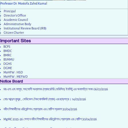
Professor Dr. Mostofa Zahid Kamal
Principal
Director’s Office
Academic Council
Administrative Body
Institutional Review Board (IRB)
Citizen Charter
Important Sites
BCPS
BMDC
BMRC
BSMMU
DGHS
DGME
MoHFW : HSD
MoHFW : MEFWD
Notice Board
ডাঃ এস.এম.মাসুদ, সহযোগী অধ্যাপক (ল্যাবরেটরি মেডিসিন) ইনসিটু এর অনাপত্তি সনদ
06/07/2026
মোঃ আব্দুল কুদ্দুছ , মেডিকেল টেকনোলজিস্ট (ল্যাব) এর ছাড়পত্র।
14/05/2026
নবীন শিক্ষার্থীদের ওরিয়েন্টশন প্রোগ্রাম এর নোটিশ প্রকাশ
30/04/2026
MgMC 2025-26 সেশনে নবীন শিক্ষার্থীদের ওরিয়েন্টশন প্রোগ্রাম এর নোটিশ
30/04/2026