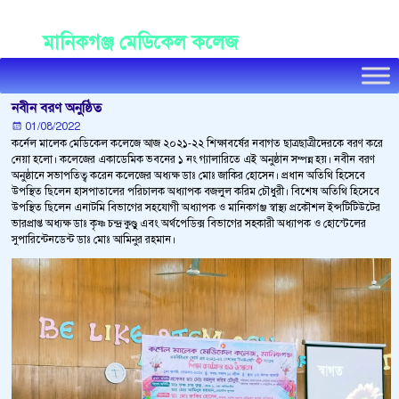
Manikganj Medical College
মানিকগঞ্জ মেডিকেল কলেজ
নবীন বরণ অনুষ্ঠিত
01/08/2022
কর্নেল মালেক মেডিকেল কলেজে আজ ২০২১-২২ শিক্ষাবর্ষের নবাগত ছাত্রছাত্রীদেরকে বরণ করে
নেয়া হলো। কলেজের একাডেমিক ভবনের ১ নং গ্যালারিতে এই অনুষ্ঠান সম্পন্ন হয়। নবীন বরণ
অনুষ্ঠানে সভাপতিত্ব করেন কলেজের অধ্যক্ষ ডাঃ মোঃ জাকির হোসেন। প্রধান অতিথি হিসেবে
উপস্থিত ছিলেন হাসপাতালের পরিচালক অধ্যাপক বজলুল করিম চৌধুরী। বিশেষ অতিথি হিসেবে
উপস্থিত ছিলেন এনাটমি বিভাগের সহযোগী অধ্যাপক ও মানিকগঞ্জ স্বাস্থ্য প্রকৌশল ইন্সটিটিউটের
ভারপ্রাপ্ত অধ্যক্ষ ডাঃ কৃষ্ণ চন্দ্র কুণ্ডু এবং অর্থপেডিক্স বিভাগের সহকারী অধ্যাপক ও হোস্টেলের
সুপারিন্টেনডেন্ট ডাঃ মোঃ আমিনুর রহমান।