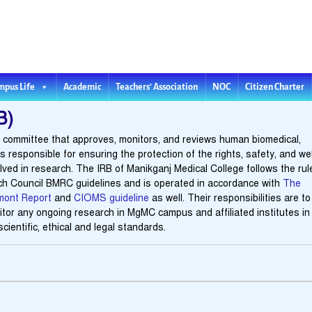
l College
Teachers’ Association
NOC
mpus Life
Academic
Citizen Charter
B)
t committee that approves, monitors, and reviews human biomedical,
 responsible for ensuring the protection of the rights, safety, and we
lved in research. The IRB of Manikganj Medical College follows the ru
h Council BMRC guidelines and is operated in accordance with
The
mont Report
and
CIOMS guideline
as well. Their responsibilities are to
tor any ongoing research in MgMC campus and affiliated institutes in
ientific, ethical and legal standards.