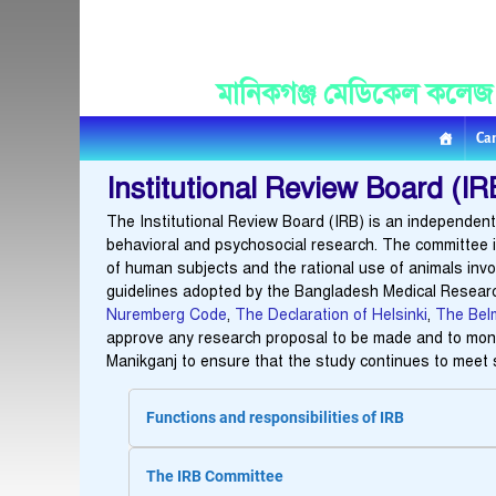
Manikganj Medica
মানিকগঞ্জ মেডিকেল কলেজ
Ca
Institutional Review Board (IR
The Institutional Review Board (IRB) is an independen
behavioral and psychosocial research. The committee is
of human subjects and the rational use of animals invo
guidelines adopted by the Bangladesh Medical Researc
Nuremberg Code
,
The Declaration of Helsinki
,
The Bel
approve any research proposal to be made and to moni
Manikganj to ensure that the study continues to meet sc
Functions and responsibilities of IRB
The IRB Committee