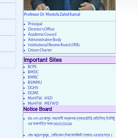
Professor Dr. Mostofa Zahid Kamal
Principal
Director’s Office
Academic Council
Administrative Body
Institutional Review Board (IRB)
Citizen Charter
Important Sites
BCPS
BMDC
BMRC
BSMMU
DGHS
DGME
MoHFW : HSD
MoHFW : MEFWD
Notice Board
ডাঃ এস.এম.মাসুদ, সহযোগী অধ্যাপক (ল্যাবরেটরি মেডিসিন) ইনসিটু
এর অনাপত্তি সনদ
06/07/2026
মোঃ আব্দুল কুদ্দুছ , মেডিকেল টেকনোলজিস্ট (ল্যাব) এর ছাড়পত্র।