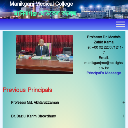
Manikganj Medical College
মানিকগঞ্জ মেডিকেল কলেজ
Professor Dr. Mostofa
Zahid Kamal
Tel: +88 02 223371241-
7
Email:
manikganjmc@ac.dghs.
gov.bd
Principal’s Message
Previous Principals
Professor Md. Akhtaruzzaman
Dr. Bazlul Karim Chowdhury