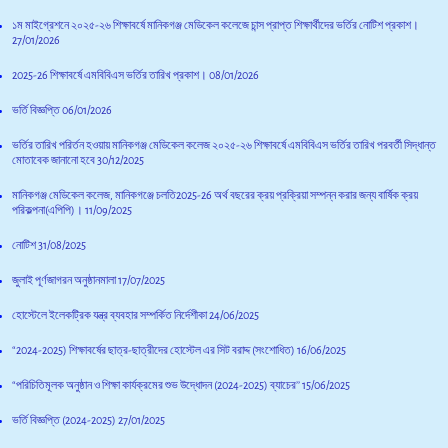
১ম মাইগ্রেশনে ২০২৫-২৬ শিক্ষাবর্ষে মানিকগঞ্জ মেডিকেল কলেজে চান্স প্রাপ্ত শিক্ষার্থীদের ভর্তির নোটিশ প্রকাশ।
27/01/2026
2025-26 শিক্ষাবর্ষে এমবিবিএস ভর্তির তারিখ প্রকাশ।
08/01/2026
ভর্তি বিজ্ঞপ্তি
06/01/2026
ভর্তির তারিখ পরির্তন হওয়ায় মানিকগঞ্জ মেডিকেল কলেজ ২০২৫-২৬ শিক্ষাবর্ষে এমবিবিএস ভর্তির তারিখ পরবর্তী সিদ্ধান্ত
মোতাবেক জানানো হবে
30/12/2025
মানিকগঞ্জ মেডিকেল কলেজ, মানিকগঞ্জে চলতি2025-26 অর্থ বছরের ক্রয় প্রক্রিয়া সম্পন্ন করার জন্য বার্ষিক ক্রয়
পরিকল্পনা(এপিপি)।
11/09/2025
নোটিশ
31/08/2025
জুলাই পূর্ণজাগরন অনুষ্ঠানমালা
17/07/2025
হোস্টেলে ইলেকট্রিক যন্ত্র ব্যবহার সম্পর্কিত নির্দেশীকা
24/06/2025
“2024-2025) শিক্ষাবর্ষের ছাত্র-ছাত্রীদের হোস্টেল এর সিট বরাদ্দ (সংশোধিত)
16/06/2025
“পরিচিতিমূলক অনুষ্ঠান ও শিক্ষা কার্যক্রমের শুভ উদ্ধোদন (2024-2025) ব্যাচের’’
15/06/2025
ভর্তি বিজ্ঞপ্তি (2024-2025)
27/01/2025