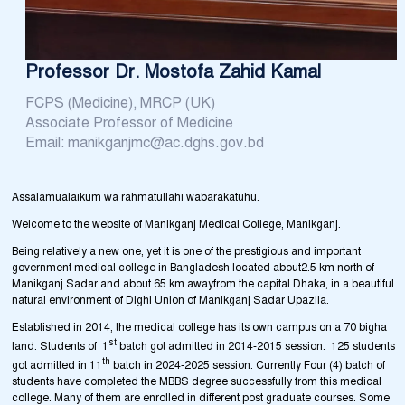
Professor Dr. Mostofa Zahid Kamal
FCPS (Medicine), MRCP (UK)
Associate Professor of Medicine
Email: manikganjmc@ac.dghs.gov.bd
Assalamualaikum wa rahmatullahi wabarakatuhu.
Welcome to the website of Manikganj Medical College, Manikganj.
Being relatively a new one, yet it is one of the prestigious and important
government medical college in Bangladesh located about2.5 km north of
Manikganj Sadar and about 65 km awayfrom the capital Dhaka, in a beautiful
natural environment of Dighi Union of Manikganj Sadar Upazila.
Established in 2014, the medical college has its own campus on a 70 bigha
st
land. Students of 1
batch got admitted in 2014-2015 session. 125 students
th
got admitted in 11
batch in 2024-2025 session. Currently Four (4) batch of
students have completed the MBBS degree successfully from this medical
college. Many of them are enrolled in different post graduate courses. Some