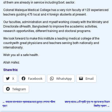
of them are already in service includingGovt. sector.
Colonel Maleque Medical College has a very rich faculty of 123 experienced
teachers guiding 475 local and 4 foreign students at present.
Our faculties, administration and myself working closely with the Ministry and
Directorate ofHealth, Bangladesh to improve the academic activities,
research opportunities, different training and doctoral programs.
We look forward to make this institute a leading medical college of the
countrywith great physicians and teachers serving both nationally and
internationally.
Wish you all a safe health.
Allah Hafez.
Share this:
X
Facebook
WhatsApp
Email
Telegram
←
কমামেক হাসপাতালে প্রথমবারের মতো চূড়ান্ত পেশাগত পরীক্ষা
রাজস্ব খাতের ১৫টি স্থায়ী শূন্য পদ পূরণের জন্য নিয়োগ
Post navigation
গ্রহণ
বিজ্ঞপ্তি প্রকাশ
→