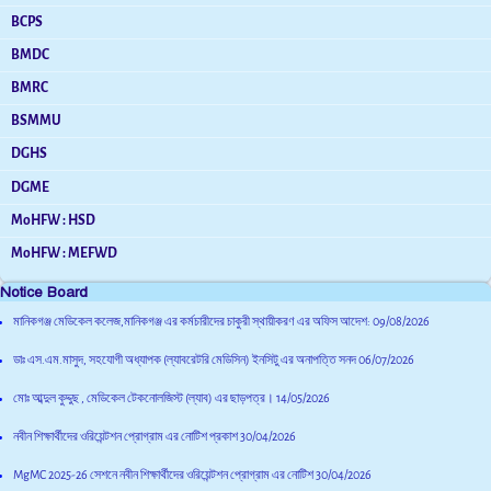
BCPS
BMDC
BMRC
BSMMU
DGHS
DGME
MoHFW : HSD
MoHFW : MEFWD
Notice Board
মানিকগঞ্জ মেডিকেল কলেজ,মানিকগঞ্জ এর কর্মচারীদের চাকুরী স্থায়ীকরণ এর অফিস আদেশ:
09/08/2026
ডাঃ এস.এম.মাসুদ, সহযোগী অধ্যাপক (ল্যাবরেটরি মেডিসিন) ইনসিটু এর অনাপত্তি সনদ
06/07/2026
মোঃ আব্দুল কুদ্দুছ , মেডিকেল টেকনোলজিস্ট (ল্যাব) এর ছাড়পত্র।
14/05/2026
নবীন শিক্ষার্থীদের ওরিয়েন্টশন প্রোগ্রাম এর নোটিশ প্রকাশ
30/04/2026
MgMC 2025-26 সেশনে নবীন শিক্ষার্থীদের ওরিয়েন্টশন প্রোগ্রাম এর নোটিশ
30/04/2026