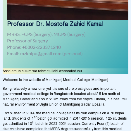
Professor Dr. Mostofa Zahid Kamal
MBBS, FCPS (Surgery), MCPS (Surgery)
Professor of Surgery
Phone: +8802-223371240
Email: mzkbipu@gmail.com (personal)
Assalamualaikum wa rahmatullahi wabarakatuhu.
Welcome to the website of Manikganj Medical College, Manikganj.
Being relatively a new one, yet it is one of the prestigious and important
government medical college in Bangladesh located about2.5 km north of
Manikganj Sadar and about 65 km away from the capital Dhaka, in a beautiful
natural environment of Dighi Union of Manikganj Sadar Upazila.
Established in 2014, the medical college has its own campus on a 70 bigha
st
land. Students of 1
batch got admitted in 2014-2015 session. 125 students
th
got admitted in 10
batch in 2023-2024 session. Currently Four (4) batch of
students have completed the MBBS degree successfully from this medical