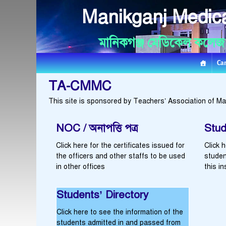
Manikganj Medica
মানিকগঞ্জ মেডিকেল কলেজ
Ca
TA-CMMC
This site is sponsored by Teachers’ Association of Ma
NOC / অনাপত্তি পত্র
Stud
Click here for the certificates issued for
Click 
the officers and other staffs to be used
studen
in other offices
this in
Students’ Directory
Click here to see the information of the
students admitted in and passed from