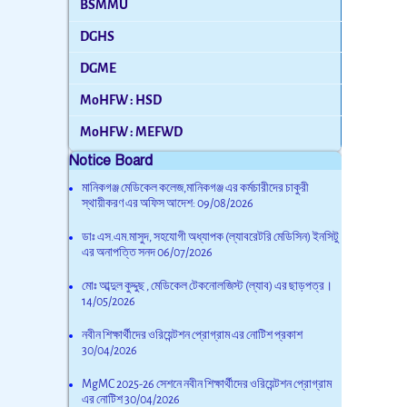
BSMMU
DGHS
DGME
MoHFW : HSD
MoHFW : MEFWD
Notice Board
মানিকগঞ্জ মেডিকেল কলেজ,মানিকগঞ্জ এর কর্মচারীদের চাকুরী
স্থায়ীকরণ এর অফিস আদেশ:
09/08/2026
ডাঃ এস.এম.মাসুদ, সহযোগী অধ্যাপক (ল্যাবরেটরি মেডিসিন) ইনসিটু
এর অনাপত্তি সনদ
06/07/2026
মোঃ আব্দুল কুদ্দুছ , মেডিকেল টেকনোলজিস্ট (ল্যাব) এর ছাড়পত্র।
14/05/2026
নবীন শিক্ষার্থীদের ওরিয়েন্টশন প্রোগ্রাম এর নোটিশ প্রকাশ
30/04/2026
MgMC 2025-26 সেশনে নবীন শিক্ষার্থীদের ওরিয়েন্টশন প্রোগ্রাম
এর নোটিশ
30/04/2026