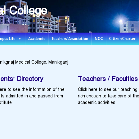
l College
Teachers’ Association
NOC
mpus Life
Academic
Citizen Charter
nikgnaj Medical College, Manikganj
ents’ Directory
Teachers / Faculties
here to see the information of the
Click here to see our teaching 
ts admitted in and passed from
rich enough to take care of th
stitute
academic activities