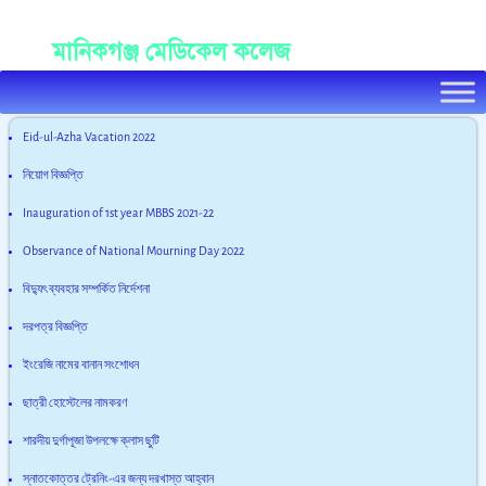
Manikganj Medical College
মানিকগঞ্জ মেডিকেল কলেজ
Eid-ul-Azha Vacation 2022
নিয়োগ বিজ্ঞপ্তি
Inauguration of 1st year MBBS 2021-22
Observance of National Mourning Day 2022
বিদ্যুৎ ব্যবহার সম্পর্কিত নির্দেশনা
দরপত্র বিজ্ঞপ্তি
ইংরেজি নামের বানান সংশোধন
ছাত্রী হোস্টেলের নামকরণ
শারদীয় দুর্গাপূজা উপলক্ষে ক্লাস ছুটি
স্নাতকোত্তর ট্রেনিং-এর জন্য দরখাস্ত আহ্বান