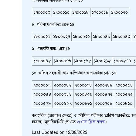
৭. সহকারী লাইব্রেরিয়ানঃ গ্রেড ১৪
১৭০০০০৩
১৭০০০১০
১৭০০০১৮
১৭০০০১৯
১৭০০০২০
৮. পরিসংখ্যানবিদঃ গ্রেড ১৪
১৮০০০২২
১৮০০০২৭
১৮০০০৩২
১৮০০০৪০
১৮০০০৪৩
১
৯. স্টোরকিপারঃ গ্রেড ১৬
১৯০০০৪৫
১৯০০০৭৩
১৯০০১৬৫
১৯০০২১৫
১৯০০৫৭৭
১
১০. অফিস সহকারী কাম কম্পিউটার অপারেটরঃ গ্রেড ১৬
২০০০০০৭
২০০০০৪৬
২০০০০৭৪
২০০০২৪৪
২০০০২৫৪
২০০০৩৫৪
২০০০৩৮৪
২০০০৪২৬
২০০০৪৭২
২০০০৫২৫
২০০০৫৭৯
২০০০৬৫৭
২০০০৬৬১
২০০০৭০৯
২০০০৮১০
ব্যবহারিক (প্রযোজ্য ক্ষেত্রে) ও মৌখিক পরীক্ষার তারিখ পরবর্তীতে জ
হয়েছে। মূল বিজ্ঞপ্তিটি দেখতে
এখানে ক্লিক করুন
।
Last Updated on 12/08/2023