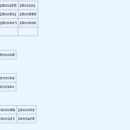
১৩০০১৪৩
১৩০০১৫১
১৩০০৩২১
১৩০০৩৩৪
১৩০০৬৬৭
১৩০০৬৬৮
১৪০০০৬৩
১৫০০০৬৫
১৫০০১৬০
১৬০০০৩৯
১৬০০০৪৫
১৬০০১৫২
১৬০০১৫৩