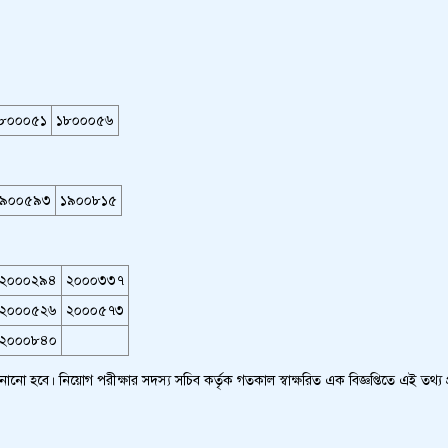
৮০০০৫১
১৮০০০৫৬
৯০০৫৯৩
১৯০০৮১৫
২০০০২৯৪
২০০০৩৩৭
২০০০৫২৬
২০০০৫৭৩
২০০০৮৪০
ানানো হবে। নিয়োগ পরীক্ষার সদস্য সচিব কর্তৃক গতকাল স্বাক্ষরিত এক বিজ্ঞপ্তিতে এই তথ্য 