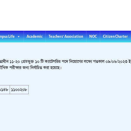
l College
Teachers’ Association
NOC
mpus Life
Academic
Citizen Charter
ধীন ১১-২০ গ্রেডভুক্ত ১০ টি ক্যাটেগরির পদে নিয়োগের লক্ষ্যে গতকাল ০৯/০৬/২০২৩ ইং
 মৌখিক পরীক্ষার জন্য নির্বাচিত করা হয়েছে।
০১৪৮
১১০০২০৮