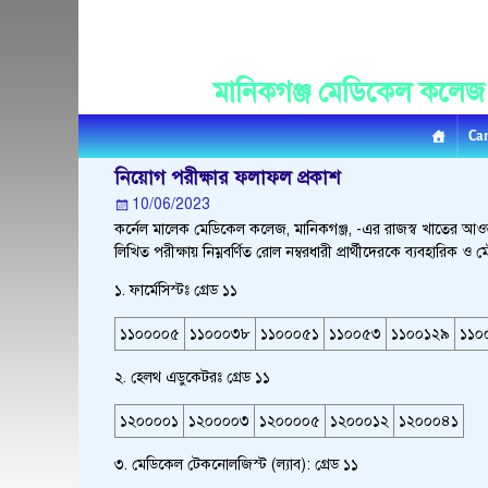
Manikganj Medica
মানিকগঞ্জ মেডিকেল কলেজ
Ca
নিয়োগ পরীক্ষার ফলাফল প্রকাশ
10/06/2023
কর্নেল মালেক মেডিকেল কলেজ, মানিকগঞ্জ, -এর রাজস্ব খাতের আওতা
লিখিত পরীক্ষায় নিম্নবর্ণিত রোল নম্বরধারী প্রার্থীদেরকে ব্যবহারিক ও
১. ফার্মেসিস্টঃ গ্রেড ১১
১১০০০০৫
১১০০০৩৮
১১০০০৫১
১১০০৫৩
১১০০১২৯
১১০
২. হেলথ এডুকেটরঃ গ্রেড ১১
১২০০০০১
১২০০০০৩
১২০০০০৫
১২০০০১২
১২০০০৪১
৩. মেডিকেল টেকনোলজিস্ট (ল্যাব): গ্রেড ১১