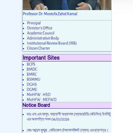
Professor Dr. Mostofa Zahid Kamal
Principal
Director’s Office
Academic Council
Administrative Body
Institutional Review Board (IRB)
Citizen Charter
Important Sites
BCPS
BMDC
BMRC
BSMMU
DGHS
DGME
MoHFW : HSD
MoHFW : MEFWD
Notice Board
ডাঃ এস.এম.মাসুদ, সহযোগী অধ্যাপক (ল্যাবরেটরি মেডিসিন) ইনসিটু
এর অনাপত্তি সনদ
06/07/2026
মোঃ আব্দুল কুদ্দুছ , মেডিকেল টেকনোলজিস্ট (ল্যাব) এর ছাড়পত্র।