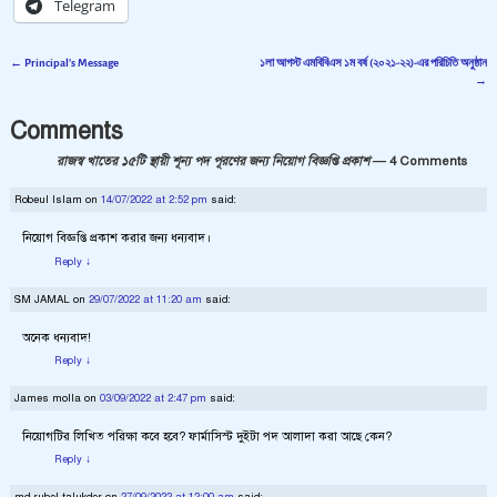
Telegram
←
Principal’s Message
১লা আগস্ট এমবিবিএস ১ম বর্ষ (২০২১-২২)-এর পরিচিতি অনুষ্ঠান
Post navigation
→
Comments
রাজস্ব খাতের ১৫টি স্থায়ী শূন্য পদ পূরণের জন্য নিয়োগ বিজ্ঞপ্তি প্রকাশ
— 4 Comments
Robeul Islam
on
14/07/2022 at 2:52 pm
said:
নিয়োগ বিজ্ঞপ্তি প্রকাশ করার জন্য ধন্যবাদ।
Reply
↓
SM JAMAL
on
29/07/2022 at 11:20 am
said:
অনেক ধন্যবাদ!
Reply
↓
James molla
on
03/09/2022 at 2:47 pm
said:
নিয়োগটির লিখিত পরিক্ষা কবে হবে? ফার্মাসিস্ট দুইটা পদ আলাদা করা আছে কেন?
Reply
↓