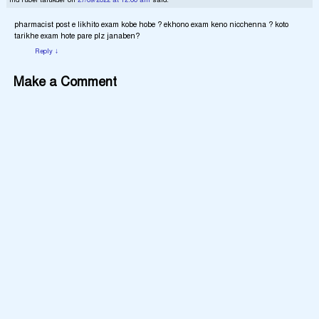
md rubel talukder
on
27/09/2022 at 12:00 am
said:
pharmacist post e likhito exam kobe hobe ? ekhono exam keno nicchenna ? koto
tarikhe exam hote pare plz janaben?
Reply
↓
Make a Comment