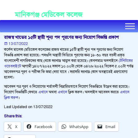
Manikganj Medical College
মানিকগঞ্জ মেডিকেল কলেজ
রাজস্ব খাতের ১৫টি স্থায়ী শূন্য পদ পূরণের জন্য নিয়োগ বিজ্ঞপ্তি প্রকাশ
13/07/2022
কর্নেল মালেক মেডিকেল কলেজের রাজস্ব খাতের ১৫টি স্থায়ী শূন্য পদ পূরণের জন্য নিয়োগ
বিজ্ঞপ্তি প্রকাশ করা হয়েছে। পদগুলি অস্থায়ী ভিত্তিতে পূরণের জন্য ১৮-৩০ বছর বয়সী প্রকৃত
বাংলাদেশী নাগরিকদের কাছ থেকে দরখাস্ত আহ্বান করা হয়েছে। কেবলমাত্র অনলাইনে
টেলিটকের
ওয়েবসাইটে
আগামী ১৪/০৭/২০২২ সকাল ১০.০০টা থেকে ০৪/০৮/২০২২ বিকেল ৫.০০টা পর্যন্ত
আবেদনপত্র পূরণ ও পরীক্ষা ফি জমা দেয়া যাবে । সরাসরি দরখাস্ত কোন অবস্থাতেই গ্রহণযোগ্য
হবেনা।
আবেদন পত্র পূরণ ও নিয়োগের শর্তাবলী বিস্তারিতভাবে নিয়োগ বিজ্ঞপ্তিতে উল্লেখ করা হয়েছে।
নিয়োগ বিজ্ঞপ্তিটি দেখতে
এখানে
অথবা
এখানে
ক্লিক করুন। অনলাইন আবেদন করতে
এখানে
ক্লিক করুন
।
Last Updated on 13/07/2022
Share this:
X
Facebook
WhatsApp
Email