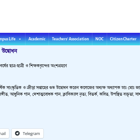
l College
Teachers’ Association
NOC
mpus Life
Academic
Citizen Charter
ভ উদ্বোধন
ের ছাত্র-ছাত্রী ও শিক্ষকবৃন্দের অংশগ্রহণে
 সাংস্কৃতিক ও ক্রীড়া সপ্তাহের শুভ উদ্বোধন করেন কলেজের অধ্যক্ষ অধ্যাপক ডাঃ মোঃ জ
ীত, আধুনিক গান, দেশাত্মবোধক গান, ক্লাসিক্যাল নৃত্য, বিতর্ক, কবিত, উপস্থিত বক্তৃতা, সাধ
ail
Telegram