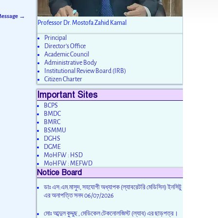
 Message
→
Professor Dr. Mostofa Zahid Kamal
Principal
Director’s Office
Academic Council
Administrative Body
Institutional Review Board (IRB)
Citizen Charter
Important Sites
BCPS
BMDC
BMRC
BSMMU
DGHS
DGME
MoHFW : HSD
MoHFW : MEFWD
Notice Board
ডাঃ এস.এম.মাসুদ, সহযোগী অধ্যাপক (ল্যাবরেটরি মেডিসিন) ইনসিটু
এর অনাপত্তি সনদ
06/07/2026
মোঃ আব্দুল কুদ্দুছ , মেডিকেল টেকনোলজিস্ট (ল্যাব) এর ছাড়পত্র।