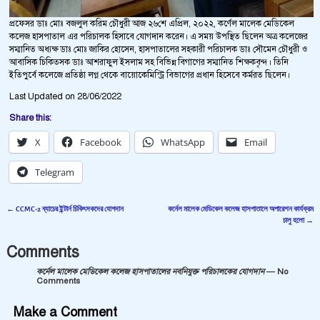
প্রফেসর ডাঃ মোঃ বজলুল করিম চৌধুরী আজ ২৬শে এপ্রিল, ২০২২, কর্ণেল মালেক মেডিকেল
কলেজ হাসপাতাল এর পরিচালক হিসাবে যোগদান করেন। এ সময় উপস্থিত ছিলেন অত্র কলেজের
সম্মানিত অধ্যক্ষ ডাঃ মোঃ জাকির হোসেন, হাসপাতালের সহকারী পরিচালক ডাঃ সৌমেন চৌধুরী ও
আবাসিক চিকিতসক ডাঃ আশরাফুল ইসলাম সহ বিভিন্ন বিগাগের সম্মানিত শিক্ষকবৃন্দ। তিনি
ইতিপুর্বে কলেজে প্রতিষ্ঠা লগ্ন থেকে বায়োকেমিস্ট্রি বিভাগের প্রধান হিসেবে কর্মরত ছিলেন।
Last Updated on 28/06/2022
Share this:
X
Facebook
WhatsApp
Email
Telegram
←
CCMC-2 ব্যাচের ইন্টার্ন চিকিৎসকদের যোগদান
কর্নেল মালেক মেডিকেল কলেজ হাসপাতালে অপারেশন কার্যক্রম
Post navigation
চালু হলো
→
Comments
কর্নেল মালেক মেডিকেল কলেজ হাসপাতালের নবনিযুক্ত পরিচালকের যোগদান
— No
Comments
Make a Comment