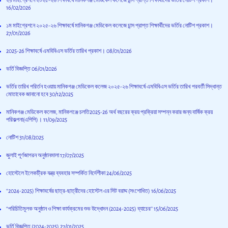
16/02/2026
১ম মাইগ্রেশনে ২০২৫-২৬ শিক্ষাবর্ষে মানিকগঞ্জ মেডিকেল কলেজে চান্স প্রাপ্ত শিক্ষার্থীদের ভর্তির নোটিশ প্রকাশ।
27/01/2026
2025-26 শিক্ষাবর্ষে এমবিবিএস ভর্তির তারিখ প্রকাশ।
08/01/2026
ভর্তি বিজ্ঞপ্তি
06/01/2026
ভর্তির তারিখ পরির্তন হওয়ায় মানিকগঞ্জ মেডিকেল কলেজ ২০২৫-২৬ শিক্ষাবর্ষে এমবিবিএস ভর্তির তারিখ পরবর্তী সিদ্ধান্ত
মোতাবেক জানানো হবে
30/12/2025
মানিকগঞ্জ মেডিকেল কলেজ, মানিকগঞ্জে চলতি2025-26 অর্থ বছরের ক্রয় প্রক্রিয়া সম্পন্ন করার জন্য বার্ষিক ক্রয়
পরিকল্পনা(এপিপি)।
11/09/2025
নোটিশ
31/08/2025
জুলাই পূর্ণজাগরন অনুষ্ঠানমালা
17/07/2025
হোস্টেলে ইলেকট্রিক যন্ত্র ব্যবহার সম্পর্কিত নির্দেশীকা
24/06/2025
“2024-2025) শিক্ষাবর্ষের ছাত্র-ছাত্রীদের হোস্টেল এর সিট বরাদ্দ (সংশোধিত)
16/06/2025
“পরিচিতিমূলক অনুষ্ঠান ও শিক্ষা কার্যক্রমের শুভ উদ্ধোদন (2024-2025) ব্যাচের’’
15/06/2025
ভর্তি বিজ্ঞপ্তি (2024-2025)
27/01/2025