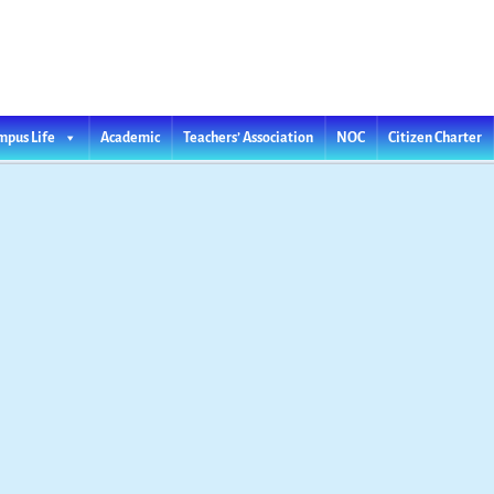
l College
Teachers’ Association
NOC
mpus Life
Academic
Citizen Charter