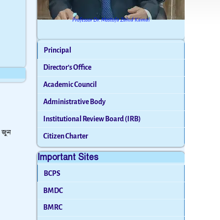
Professor Dr. Mostofa Zahid Kamal
Principal
Director’s Office
Academic Council
Administrative Body
Institutional Review Board (IRB)
 জুন
Citizen Charter
Important Sites
BCPS
BMDC
BMRC